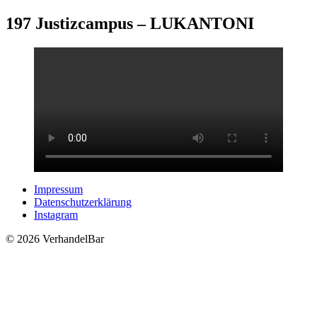
Zum
197 Justizcampus – LUKANTONI
Inhalt
springen
Impressum
Datenschutzerklärung
Instagram
© 2026 VerhandelBar